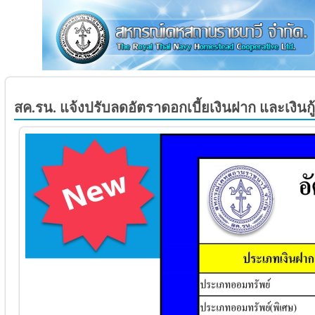
สค.รน. แจ้งปรับลดอัตราดอกเบี้ยเงินฝาก และเงินกู